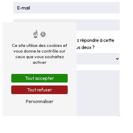
Vous n'êtes pas un robot, veuillez répondre à cette
Ce site utilise des cookies et
question : combien font deux plus deux ?
vous donne le contrôle sur
ceux que vous souhaitez
activer
Tout accepter
Tout refuser
Personnaliser
En cochant cette case, j'accepte les conditions