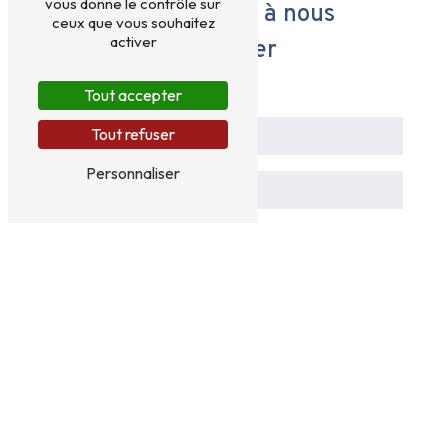
vous donne le contrôle sur
N'hésitez pas à nous
ceux que vous souhaitez
activer
contacter
Tout accepter
Tout refuser
Personnaliser
Vous n'êtes pas un robot, veuillez répondre à cette
question : combien font cinq plus trois ?