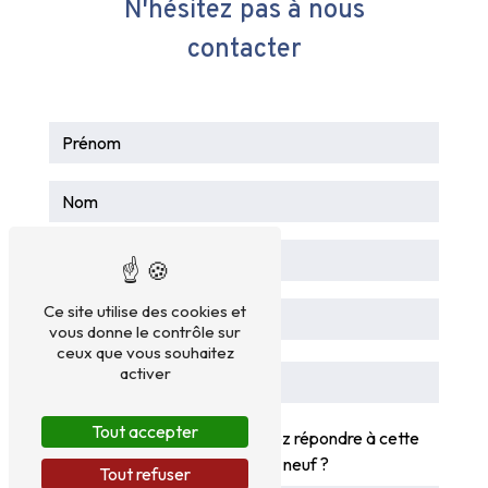
N'hésitez pas à nous
contacter
Ce site utilise des cookies et
vous donne le contrôle sur
ceux que vous souhaitez
activer
Tout accepter
Vous n'êtes pas un robot, veuillez répondre à cette
question : combien font dix plus neuf ?
Tout refuser